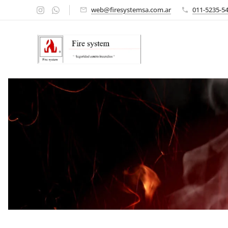
web@firesystemsa.com.ar
011-5235-5