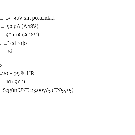
...........13-30V sin polaridad
.......50 µA (A 18V)
.......40 mA (A 18V)
......Led rojo
.... Si
S
........20 - 95 % HR
.......-10+90° C.
............ Según UNE 23.007/5 (EN54/5)