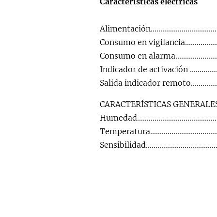
Características eléctricas
Alimentación............................
Consumo en vigilancia...............
Consumo en alarma...................
Indicador de activación ..............
Salida indicador remoto...............
CARACTERÍSTICAS GENERALE
Humedad...................................
Temperatura..............................
Sensibilidad..........................